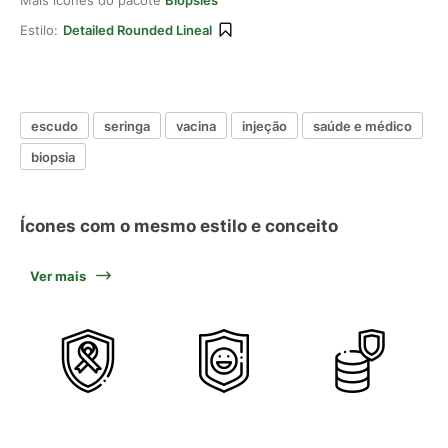
Mais ícones do pacote
Biopsies
Estilo:
Detailed Rounded Lineal
escudo
seringa
vacina
injeção
saúde e médico
biopsia
Ícones com o mesmo estilo e conceito
Ver mais