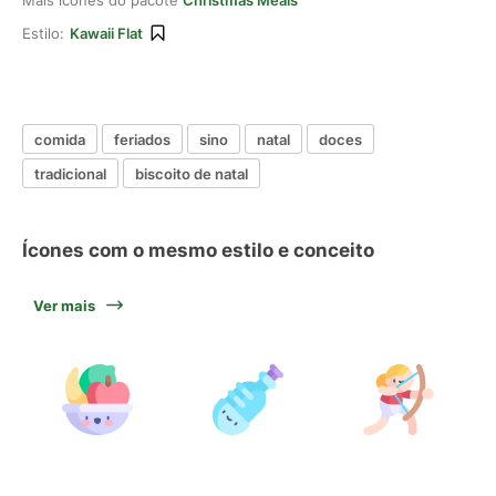
Mais ícones do pacote
Christmas Meals
Estilo:
Kawaii Flat
comida
feriados
sino
natal
doces
tradicional
biscoito de natal
Ícones com o mesmo estilo e conceito
Ver mais