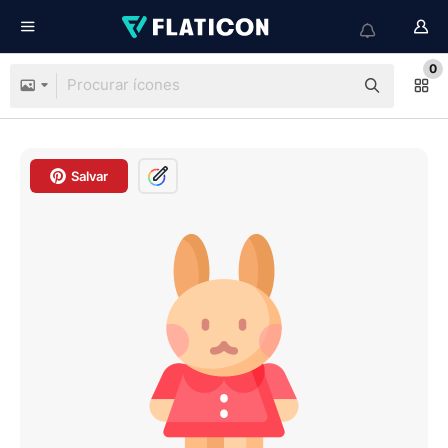
0
Salvar