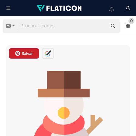
0
Salvar