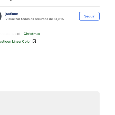
justicon
Seguir
Visualizar todos os recursos de 61,815
ones do pacote
Christmas
usticon Lineal Color