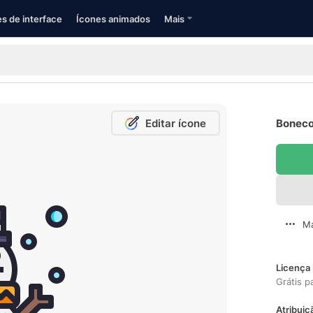
s de interface
Ícones animados
Mais
Editar ícone
Boneco
Ma
Licença 
Grátis p
Atribuiç