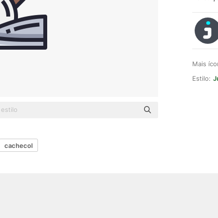
Mais íc
Estilo:
J
cachecol