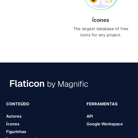
Ícones
The largest database of free
icons for any project.
CONTEÚDO
FERRAMENTAS
Autores
API
Ícones
Google Workspace
Figurinhas