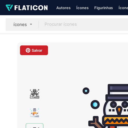
Autores
Ícones
Figurinhas
Ícone
ícones
Salvar