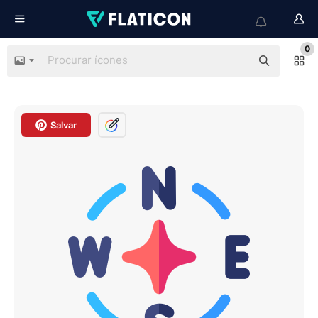
0
Salvar