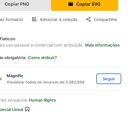
Copiar PNG
Copiar SVG
is formatos
Adicionar à coleção
Compartilhe
Flaticon
ara uso pessoal e comercial com atribuição.
Mais informações
ão obrigatória.
Como atribuir?
Magnific
Seguir
Visualizar todos os recursos de 3,282,856
ones do pacote
Human Rights
pecial Lineal