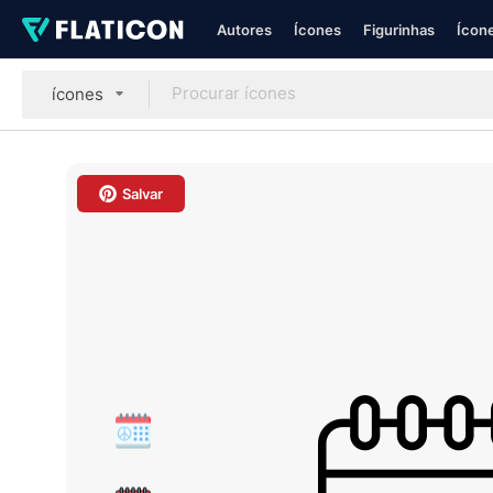
Autores
Ícones
Figurinhas
Ícone
ícones
Salvar