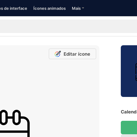
s de interface
Ícones animados
Mais
Editar ícone
Calendá