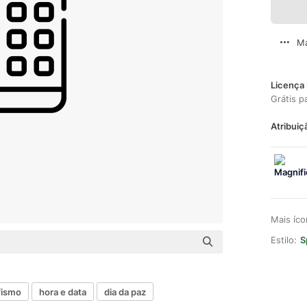
Ma
Licença 
Grátis p
Atribuiç
Mais íc
Estilo:
S
fismo
hora e data
dia da paz