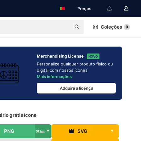
Preços
Coleções
0
Merchandising License
NOVO
Personalize qualquer produto físico ou
digital com nossos ícones
Mais informações
Adquira a licença
rio grátis ícone
PNG
SVG
512px