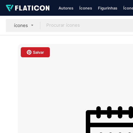
Autores
Ícones
Figurinhas
Ícone
ícones
Salvar