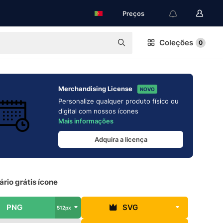
Preços
Coleções
0
Merchandising License
NOVO
Personalize qualquer produto físico ou
digital com nossos ícones
Mais informações
Adquira a licença
rio grátis ícone
PNG
SVG
512px