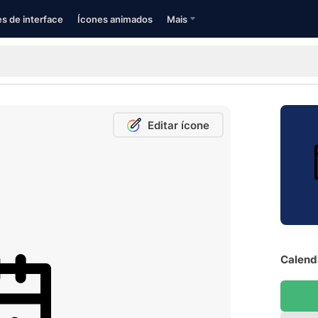
s de interface
Ícones animados
Mais
Editar ícone
Calendá