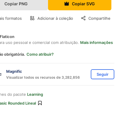
Copiar PNG
Copiar SVG
is formatos
Adicionar à coleção
Compartilhe
Flaticon
ara uso pessoal e comercial com atribuição.
Mais informações
ão obrigatória.
Como atribuir?
Magnific
Seguir
Visualizar todos os recursos de 3,282,856
ones do pacote
Learning
asic Rounded Lineal