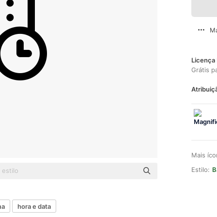
Ma
Licença 
Grátis p
Atribuiç
Mais íc
Estilo:
B
ma
hora e data