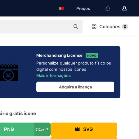
Preços
Coleções
0
Merchandising License
NOVO
Personalize qualquer produto físico ou
digital com nossos ícones
Mais informações
Adquira a licença
rio grátis ícone
PNG
SVG
512px