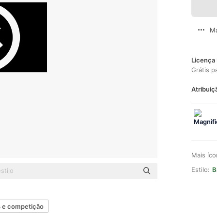
Ma
Licença 
Grátis p
Atribuiç
Mais íc
Estilo:
B
s e competição