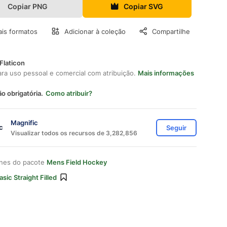
Copiar PNG
Copiar SVG
is formatos
Adicionar à coleção
Compartilhe
Flaticon
ara uso pessoal e comercial com atribuição.
Mais informações
ão obrigatória.
Como atribuir?
Magnific
Seguir
Visualizar todos os recursos de 3,282,856
ones do pacote
Mens Field Hockey
asic Straight Filled