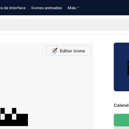
s de interface
Ícones animados
Mais
Editar ícone
Calendá