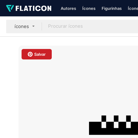
Autores
Ícones
Figurinhas
Ícone
ícones
Salvar