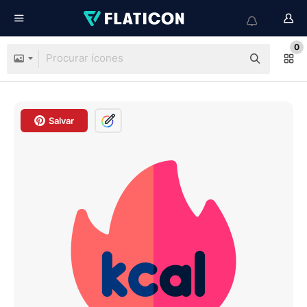
0
Salvar