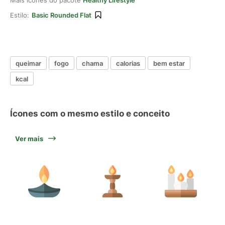
Mais ícones do pacote
Healthy Lifestyle
Estilo:
Basic Rounded Flat
queimar
fogo
chama
calorias
bem estar
kcal
Ícones com o mesmo estilo e conceito
Ver mais