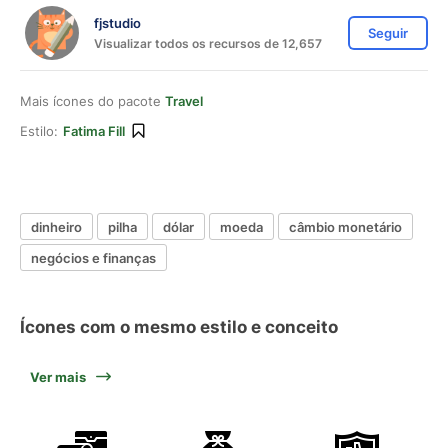
fjstudio
Seguir
Visualizar todos os recursos de 12,657
Mais ícones do pacote
Travel
Estilo:
Fatima Fill
dinheiro
pilha
dólar
moeda
câmbio monetário
negócios e finanças
Ícones com o mesmo estilo e conceito
Ver mais