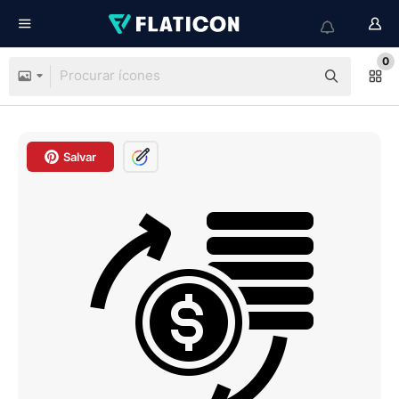
0
Salvar