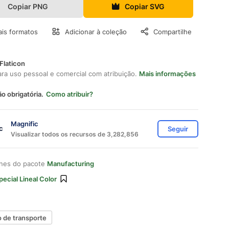
Copiar PNG
Copiar SVG
is formatos
Adicionar à coleção
Compartilhe
Flaticon
ara uso pessoal e comercial com atribuição.
Mais informações
ão obrigatória.
Como atribuir?
Magnific
Seguir
Visualizar todos os recursos de 3,282,856
ones do pacote
Manufacturing
pecial Lineal Color
 de transporte