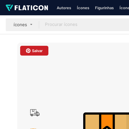
Autores
Ícones
Figurinhas
Ícone
ícones
Salvar