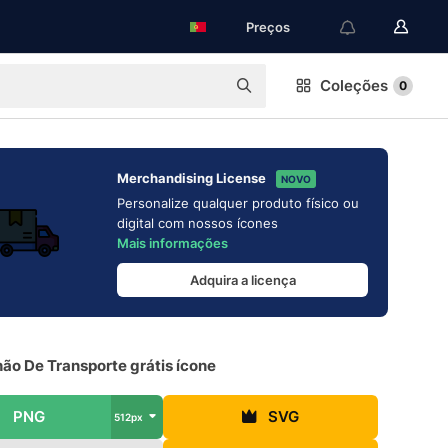
Preços
Coleções
0
Merchandising License
NOVO
Personalize qualquer produto físico ou
digital com nossos ícones
Mais informações
Adquira a licença
ão De Transporte grátis ícone
PNG
SVG
512px