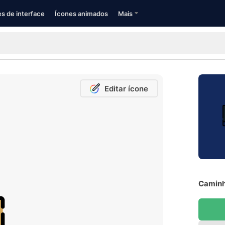
s de interface
Ícones animados
Mais
Editar ícone
Caminh