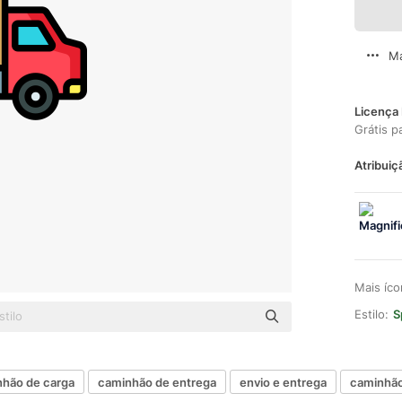
Ma
Licença 
Grátis p
Atribuiç
Mais íc
Estilo:
S
hão de carga
caminhão de entrega
envio e entrega
caminhão