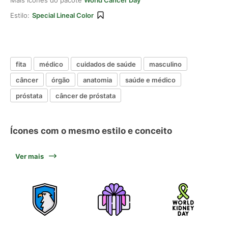
Mais ícones do pacote
World Cancer Day
Estilo:
Special Lineal Color
fita
médico
cuidados de saúde
masculino
câncer
órgão
anatomia
saúde e médico
próstata
câncer de próstata
Ícones com o mesmo estilo e conceito
Ver mais