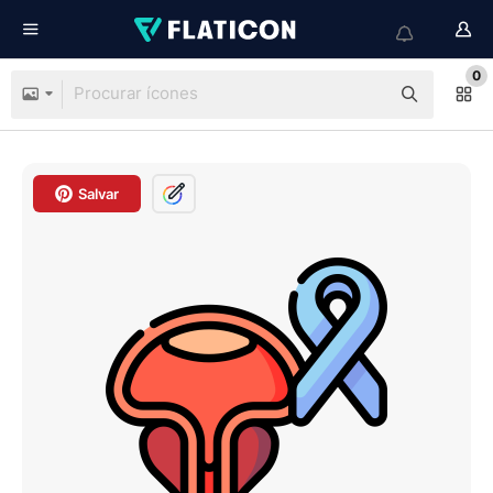
0
Salvar