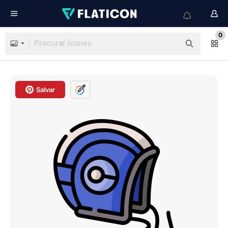
0
Salvar