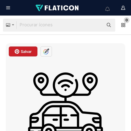
0
Salvar