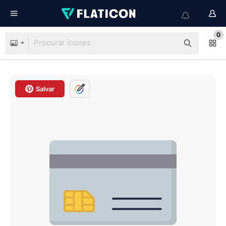
0
Salvar