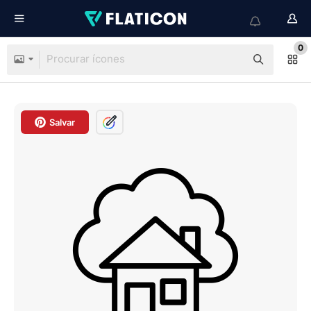
0
Salvar