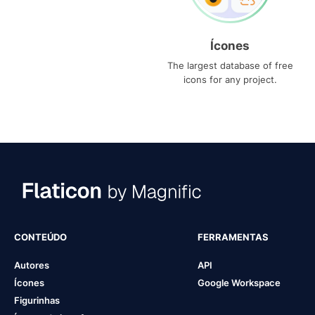
Ícones
The largest database of free
icons for any project.
CONTEÚDO
FERRAMENTAS
Autores
API
Ícones
Google Workspace
Figurinhas