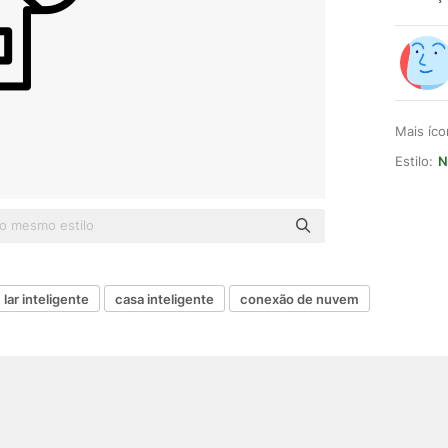
Mais íc
Estilo:
N
lar inteligente
casa inteligente
conexão de nuvem