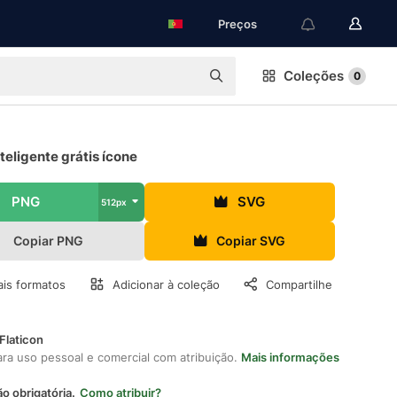
Preços
Coleções
0
teligente grátis ícone
PNG
SVG
512px
Copiar PNG
Copiar SVG
is formatos
Adicionar à coleção
Compartilhe
Flaticon
ara uso pessoal e comercial com atribuição.
Mais informações
ão obrigatória.
Como atribuir?