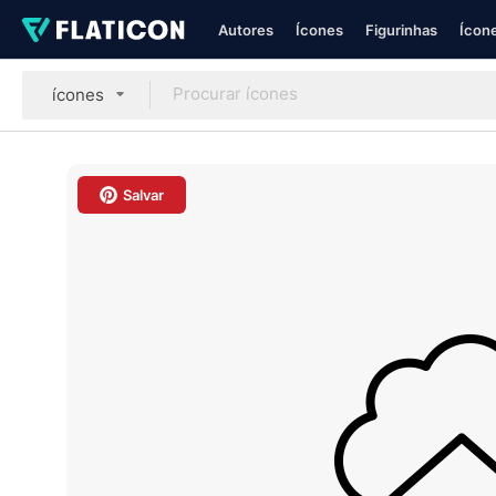
Autores
Ícones
Figurinhas
Ícone
ícones
Salvar