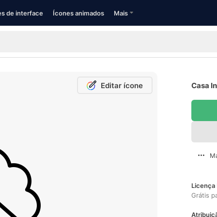
s de interface
Ícones animados
Mais
Editar ícone
Casa In
Ma
Licença 
Grátis p
Atribuiç