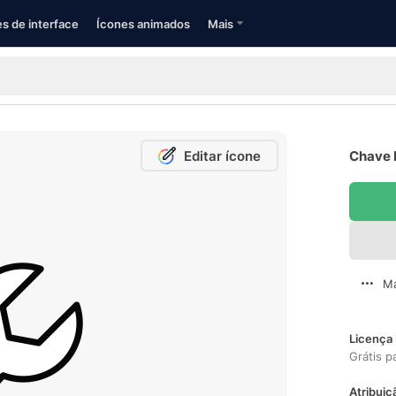
s de interface
Ícones animados
Mais
Editar ícone
Chave I
Ma
Licença 
Grátis p
Atribuiç