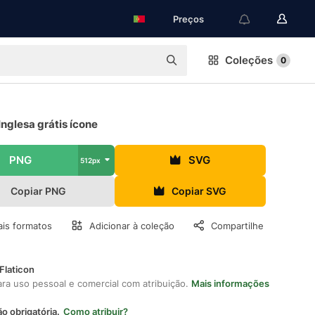
Preços
Coleções
0
nglesa grátis ícone
PNG
SVG
512px
Copiar PNG
Copiar SVG
is formatos
Adicionar à coleção
Compartilhe
Flaticon
ara uso pessoal e comercial com atribuição.
Mais informações
ão obrigatória.
Como atribuir?