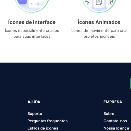
Ícones de interface
Ícones Animados
Ícones especialmente criados
Ícones de movimento para criar
para suas interfaces
projetos incríveis
AJUDA
EMPRESA
Suporte
Sobre
Perguntas frequentes
Contate-nos
Estilos de ícones
Nossa licença