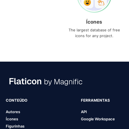
Ícones
The largest database of free
icons for any project.
CONTEÚDO
FERRAMENTAS
Autores
API
Ícones
Google Workspace
Figurinhas