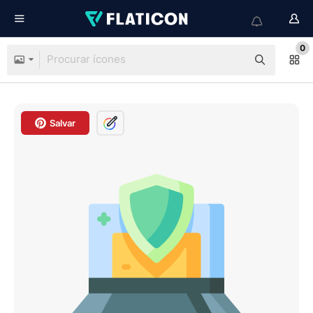
0
Salvar