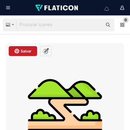
0
Salvar