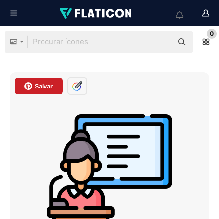
0
Salvar