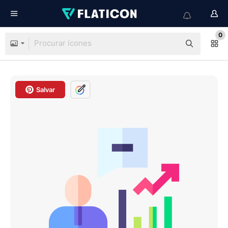
0
Salvar