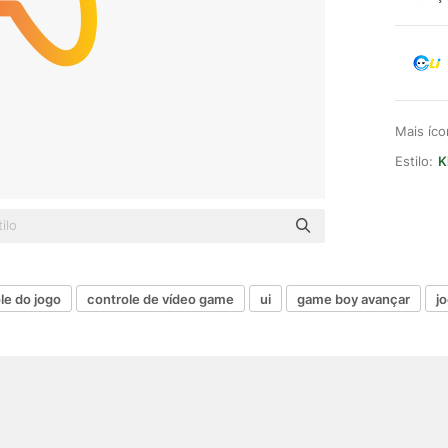
Mais íc
Estilo:
K
le do jogo
controle de vídeo game
ui
game boy avançar
j