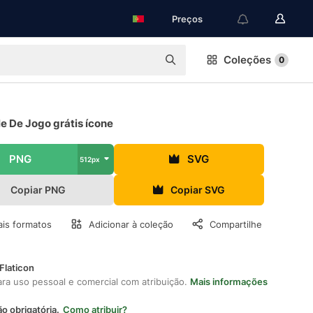
Preços
Coleções
0
e De Jogo grátis ícone
PNG
SVG
512px
Copiar PNG
Copiar SVG
is formatos
Adicionar à coleção
Compartilhe
Flaticon
ara uso pessoal e comercial com atribuição.
Mais informações
ão obrigatória.
Como atribuir?