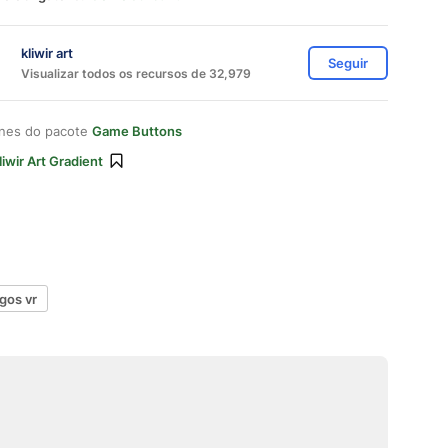
kliwir art
Seguir
Visualizar todos os recursos de 32,979
ones do pacote
Game Buttons
liwir Art Gradient
ogos vr