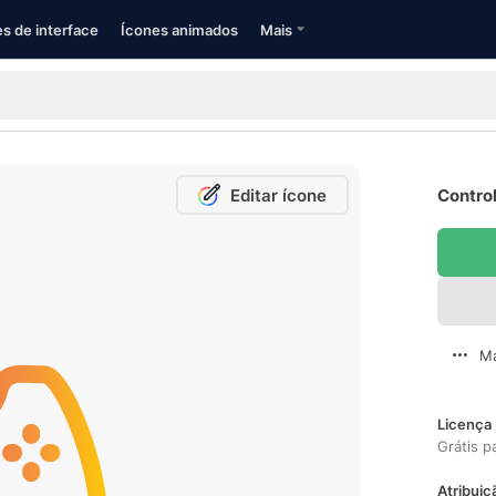
s de interface
Ícones animados
Mais
Editar ícone
Control
Ma
Licença 
Grátis p
Atribuiç