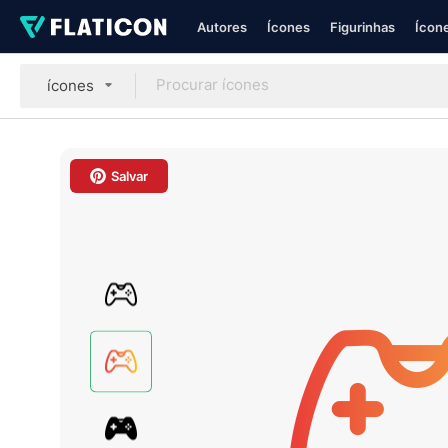
Autores
Ícones
Figurinhas
Ícone
ícones
Salvar