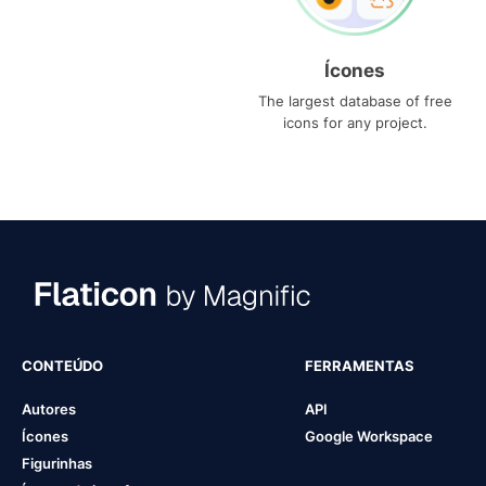
Ícones
The largest database of free
icons for any project.
CONTEÚDO
FERRAMENTAS
Autores
API
Ícones
Google Workspace
Figurinhas