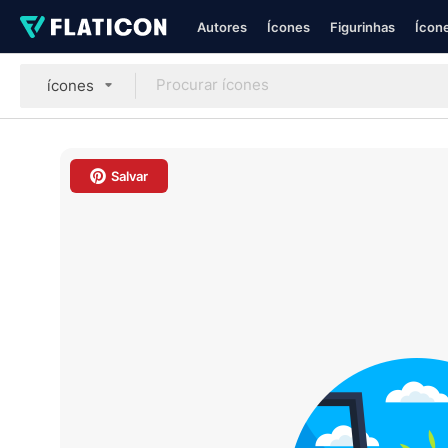
Autores
Ícones
Figurinhas
Ícone
ícones
Salvar