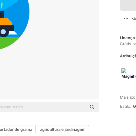
Ma
Licença 
Grátis p
Atribuiç
Mais íc
Estilo:
G
ortador de grama
agricultura e jardinagem