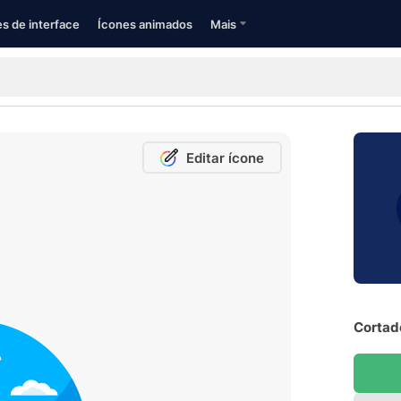
s de interface
Ícones animados
Mais
Editar ícone
Cortad