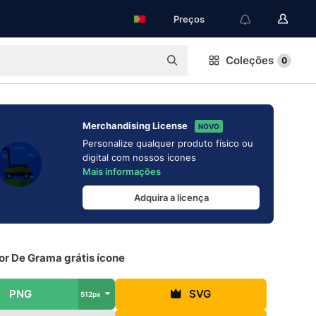
Preços
Coleções
0
Merchandising License
NOVO
Personalize qualquer produto físico ou
digital com nossos ícones
Mais informações
Adquira a licença
or De Grama grátis ícone
PNG
SVG
512px