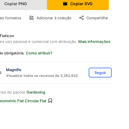
Copiar PNG
Copiar SVG
is formatos
Adicionar à coleção
Compartilhe
Flaticon
ara uso pessoal e comercial com atribuição.
Mais informações
ão obrigatória.
Como atribuir?
Magnific
Seguir
Visualizar todos os recursos de 3,282,832
ones do pacote
Gardening
eometric Flat Circular Flat