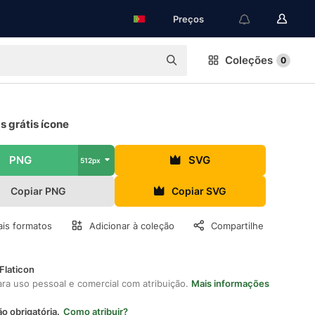
Preços
Coleções
0
s grátis ícone
PNG
SVG
512px
Copiar PNG
Copiar SVG
is formatos
Adicionar à coleção
Compartilhe
Flaticon
ara uso pessoal e comercial com atribuição.
Mais informações
ão obrigatória.
Como atribuir?