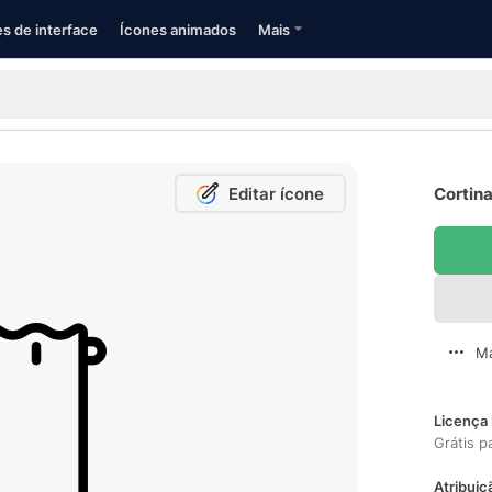
s de interface
Ícones animados
Mais
Editar ícone
Cortina
Ma
Licença 
Grátis p
Atribuiç