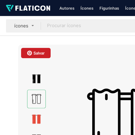
Autores
Ícones
Figurinhas
Ícone
ícones
Salvar