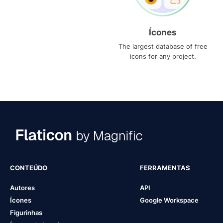
Ícones
The largest database of free
icons for any project.
CONTEÚDO
FERRAMENTAS
Autores
API
Ícones
Google Workspace
Figurinhas