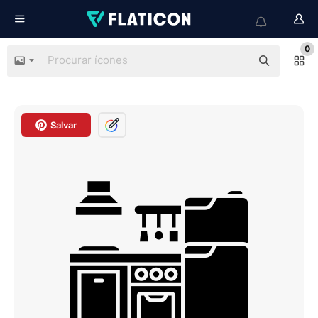
0
Salvar