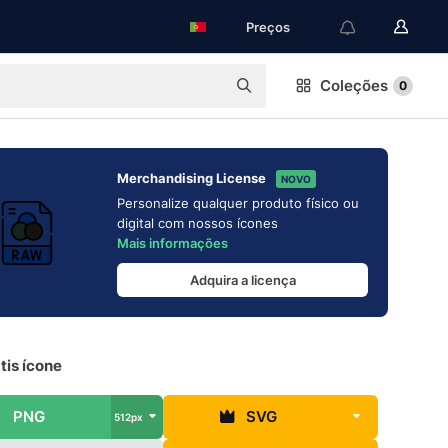
Preços
Coleções
0
Merchandising License
NOVO
Personalize qualquer produto físico ou
digital com nossos ícones
Mais informações
Adquira a licença
tis ícone
PNG
SVG
512px