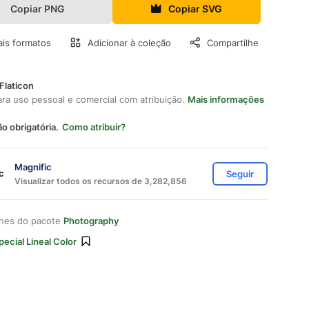
Copiar PNG
Copiar SVG
is formatos
Adicionar à coleção
Compartilhe
Flaticon
ara uso pessoal e comercial com atribuição.
Mais informações
ão obrigatória.
Como atribuir?
Magnific
Seguir
Visualizar todos os recursos de 3,282,856
ones do pacote
Photography
pecial Lineal Color