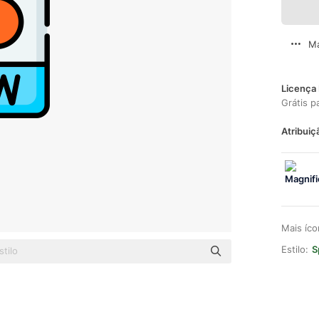
Ma
Licença 
Grátis p
Atribuiç
Mais íc
Estilo:
S