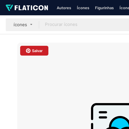
Autores
Ícones
Figurinhas
Ícone
ícones
Salvar