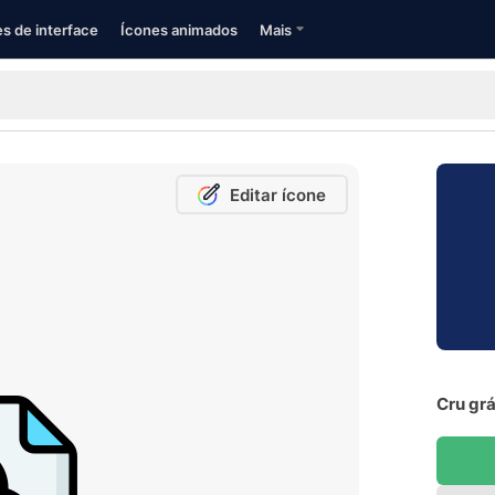
s de interface
Ícones animados
Mais
Editar ícone
Cru grá