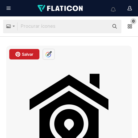
0
Salvar