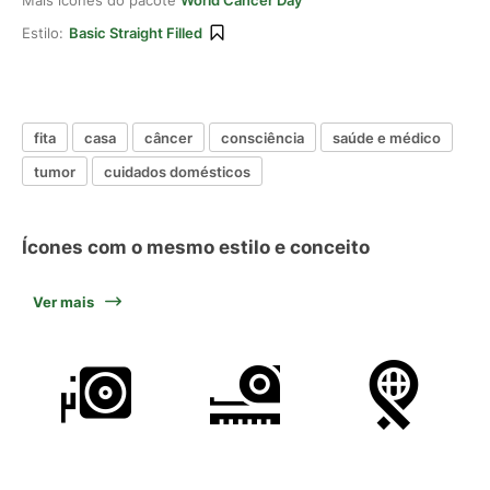
Mais ícones do pacote
World Cancer Day
Estilo:
Basic Straight Filled
fita
casa
câncer
consciência
saúde e médico
tumor
cuidados domésticos
Ícones com o mesmo estilo e conceito
Ver mais