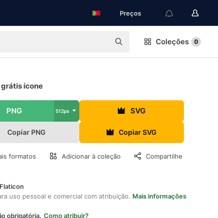
Preços
Coleções
0
grátis ícone
PNG
SVG
512px
Copiar PNG
Copiar SVG
is formatos
Adicionar à coleção
Compartilhe
Flaticon
ara uso pessoal e comercial com atribuição.
Mais informações
ão obrigatória.
Como atribuir?