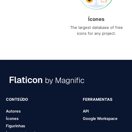
Ícones
The largest database of free
icons for any project.
CONTEÚDO
FERRAMENTAS
Autores
API
Ícones
Google Workspace
Figurinhas