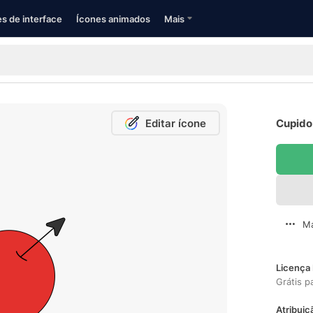
s de interface
Ícones animados
Mais
Editar ícone
Cupido 
Ma
Licença 
Grátis p
Atribuiç