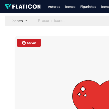
Autores
Ícones
Figurinhas
Ícone
ícones
Salvar