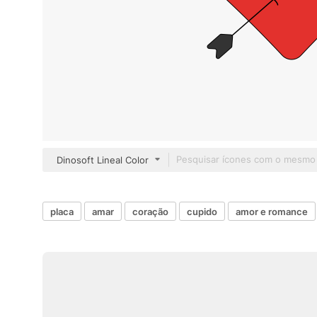
Dinosoft Lineal Color
placa
amar
coração
cupido
amor e romance