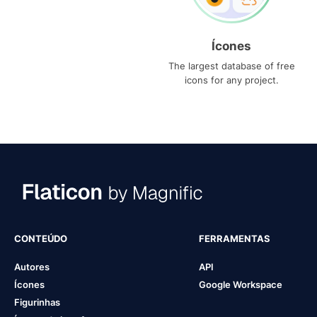
Ícones
The largest database of free
icons for any project.
CONTEÚDO
FERRAMENTAS
Autores
API
Ícones
Google Workspace
Figurinhas