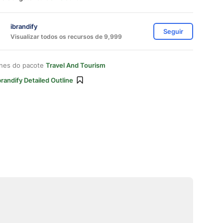
ibrandify
Seguir
Visualizar todos os recursos de 9,999
ones do pacote
Travel And Tourism
brandify Detailed Outline