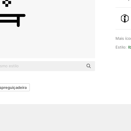
Mais íc
Estilo:
I
spreguiçadeira