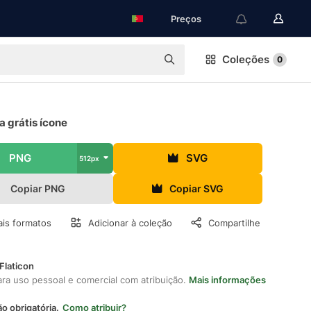
Preços
Coleções
0
a grátis ícone
PNG
SVG
512px
Copiar PNG
Copiar SVG
is formatos
Adicionar à coleção
Compartilhe
Flaticon
ara uso pessoal e comercial com atribuição.
Mais informações
ão obrigatória.
Como atribuir?