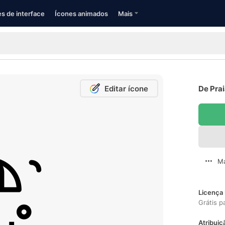
s de interface
Ícones animados
Mais
Editar ícone
De Prai
Ma
Licença 
Grátis p
Atribuiç