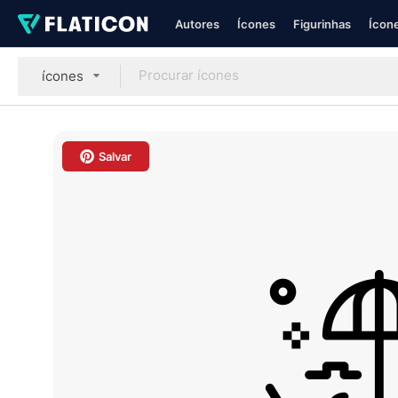
Autores
Ícones
Figurinhas
Ícone
ícones
Salvar