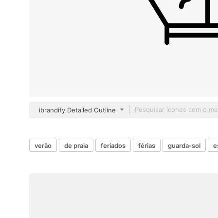
ibrandify Detailed Outline
verão
de praia
feriados
férias
guarda-sol
e