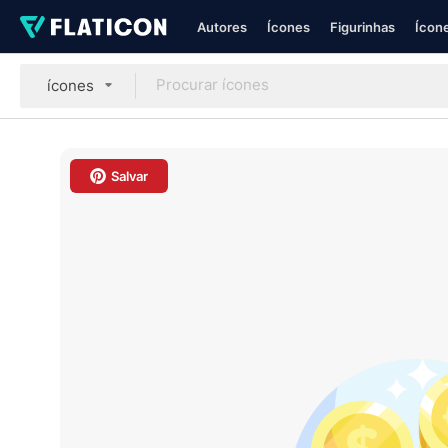
Autores
Ícones
Figurinhas
Ícone
ícones
Salvar