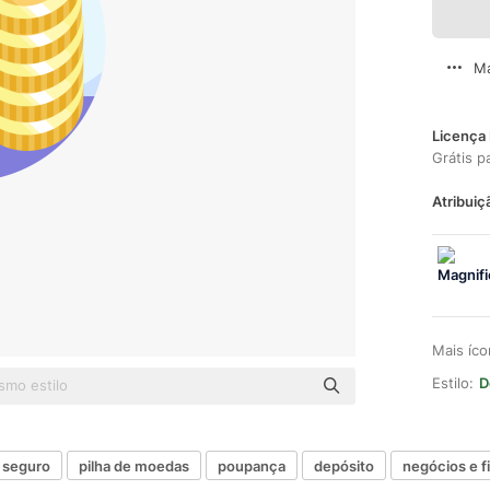
Ma
Licença 
Grátis p
Atribuiç
Mais íc
Estilo:
D
seguro
pilha de moedas
poupança
depósito
negócios e f