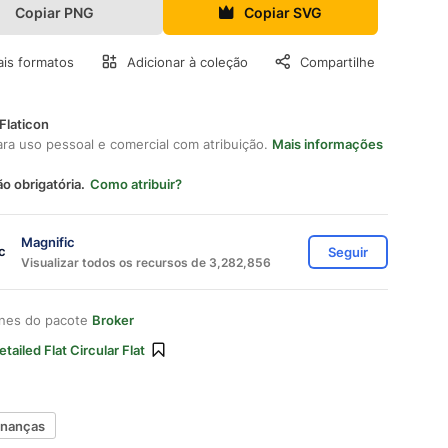
Copiar PNG
Copiar SVG
is formatos
Adicionar à coleção
Compartilhe
Flaticon
ara uso pessoal e comercial com atribuição.
Mais informações
ão obrigatória.
Como atribuir?
Magnific
Seguir
Visualizar todos os recursos de 3,282,856
ones do pacote
Broker
etailed Flat Circular Flat
inanças