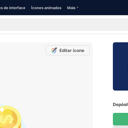
s de interface
Ícones animados
Mais
Editar ícone
Depósit