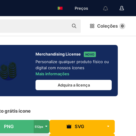
Preços
Coleções
0
Merchandising License
NOVO
Personalize qualquer produto físico ou
digital com nossos ícones
Mais informações
Adquira a licença
o grátis ícone
PNG
SVG
512px