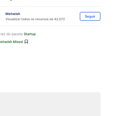
Mehwish
Seguir
Visualizar todos os recursos de 42,072
ones do pacote
Startup
ehwish Mixed