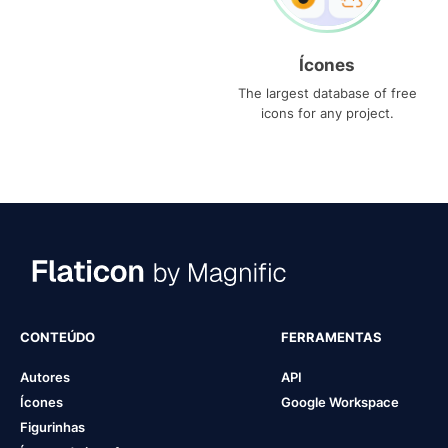
Ícones
The largest database of free
icons for any project.
CONTEÚDO
FERRAMENTAS
Autores
API
Ícones
Google Workspace
Figurinhas