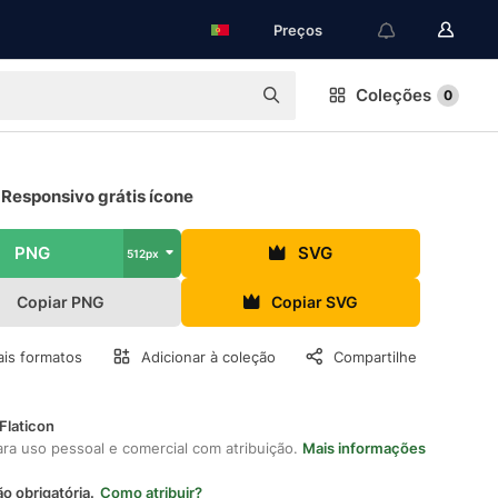
Preços
Coleções
0
Responsivo grátis ícone
PNG
SVG
512px
Copiar PNG
Copiar SVG
is formatos
Adicionar à coleção
Compartilhe
Flaticon
ara uso pessoal e comercial com atribuição.
Mais informações
ão obrigatória.
Como atribuir?