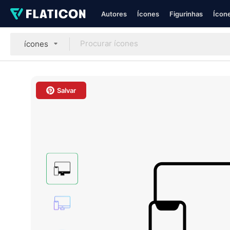
Autores
Ícones
Figurinhas
Ícone
ícones
Salvar