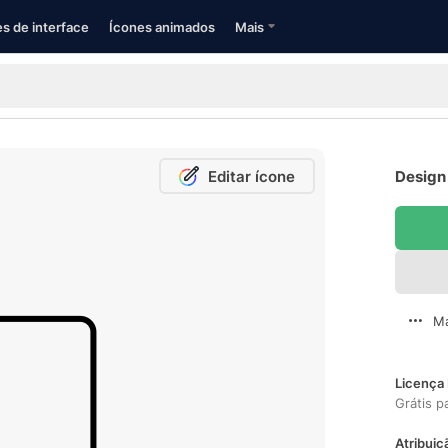
s de interface
Ícones animados
Mais
Editar ícone
Design 
Ma
Licença 
Grátis p
Atribuiç