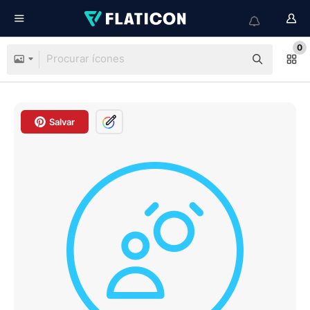
0
Salvar