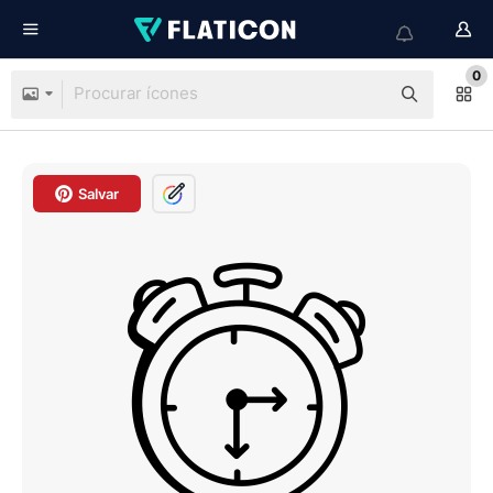
0
Salvar