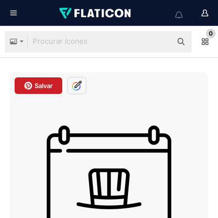
0
Salvar