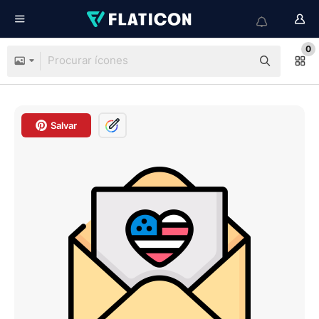
0
Salvar