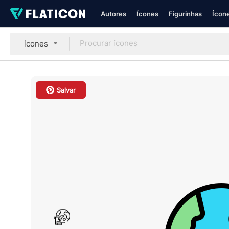
Autores
Ícones
Figurinhas
Ícone
ícones
Salvar