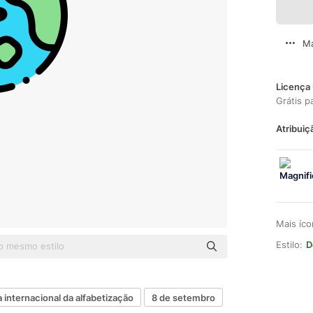
Ma
Licença 
Grátis p
Atribuiç
Mais íc
Estilo:
D
a internacional da alfabetização
8 de setembro