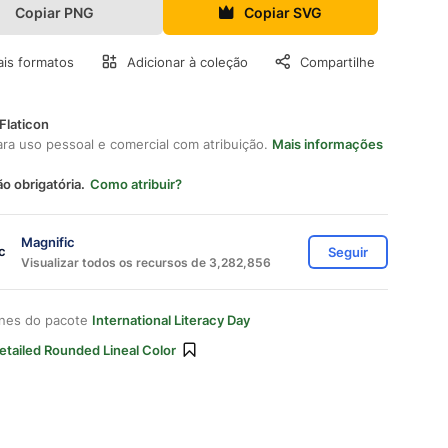
Copiar PNG
Copiar SVG
is formatos
Adicionar à coleção
Compartilhe
Flaticon
ara uso pessoal e comercial com atribuição.
Mais informações
ão obrigatória.
Como atribuir?
Magnific
Seguir
Visualizar todos os recursos de 3,282,856
ones do pacote
International Literacy Day
etailed Rounded Lineal Color