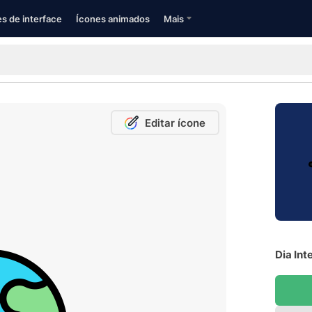
s de interface
Ícones animados
Mais
Editar ícone
Dia Int