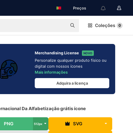
Preços
Coleções
0
Merchandising License
NOVO
Personalize qualquer produto físico ou
digital com nossos ícones
Mais informações
Adquira a licença
ernacional Da Alfabetização grátis ícone
PNG
SVG
512px