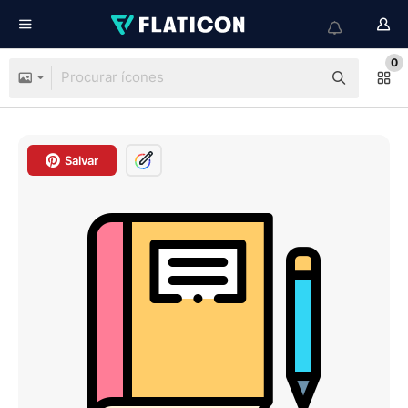
0
Salvar