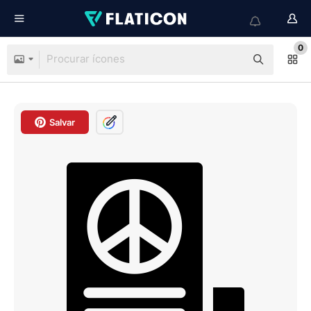
0
Salvar