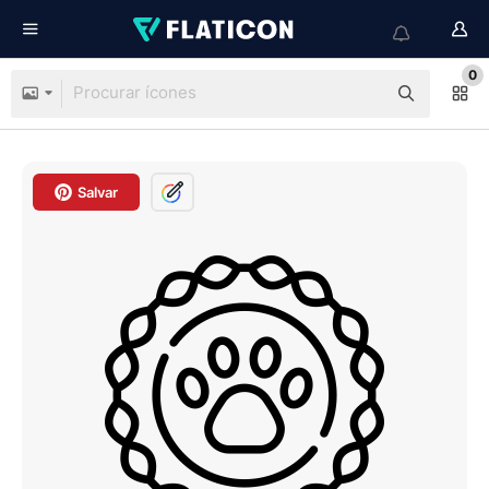
0
Salvar