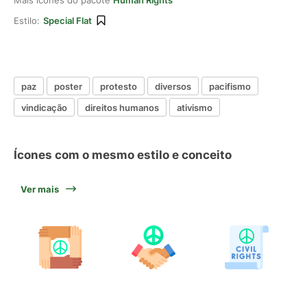
Mais ícones do pacote
Human Rights
Estilo:
Special Flat
paz
poster
protesto
diversos
pacifismo
vindicação
direitos humanos
ativismo
Ícones com o mesmo estilo e conceito
Ver mais