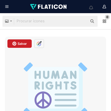
0
Salvar