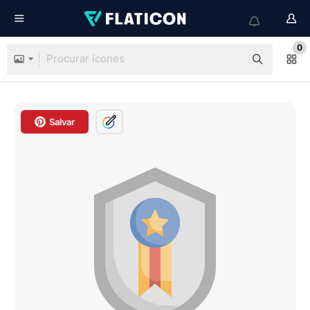
0
Salvar