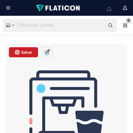
0
Salvar