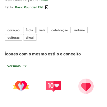
Mais ícones do pacote
Diwali
Estilo:
Basic Rounded Flat
coração
Índia
vela
celebração
indiano
culturas
diwali
Ícones com o mesmo estilo e conceito
Ver mais