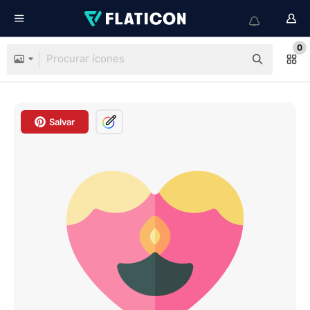
0
Salvar