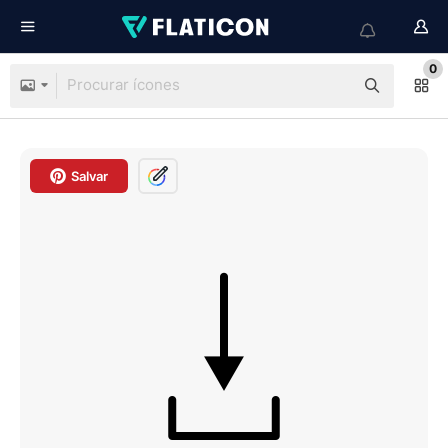
0
Salvar