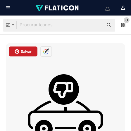
0
Salvar