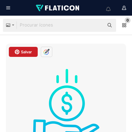
0
Salvar