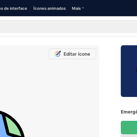
s de interface
Ícones animados
Mais
Editar ícone
Emergê