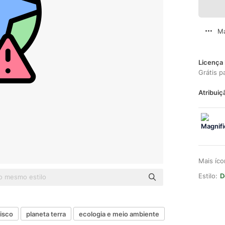
Ma
Licença 
Grátis p
Atribuiç
Mais íc
Estilo:
D
risco
planeta terra
ecologia e meio ambiente