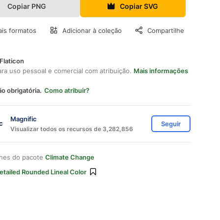
Copiar PNG
Copiar SVG
is formatos
Adicionar à coleção
Compartilhe
Flaticon
ara uso pessoal e comercial com atribuição.
Mais informações
ão obrigatória.
Como atribuir?
Magnific
Seguir
Visualizar todos os recursos de 3,282,856
ones do pacote
Climate Change
etailed Rounded Lineal Color