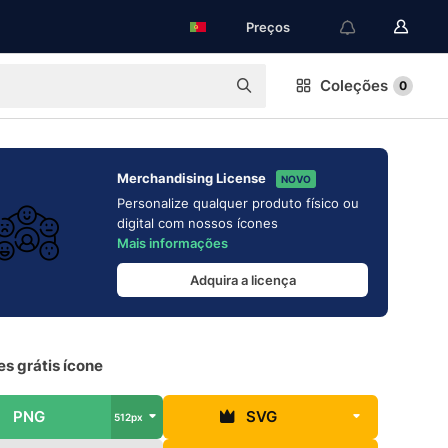
Preços
Coleções
0
Merchandising License
NOVO
Personalize qualquer produto físico ou
digital com nossos ícones
Mais informações
Adquira a licença
s grátis ícone
PNG
SVG
512px