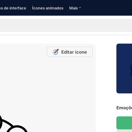
s de interface
Ícones animados
Mais
Editar ícone
Emoçõe