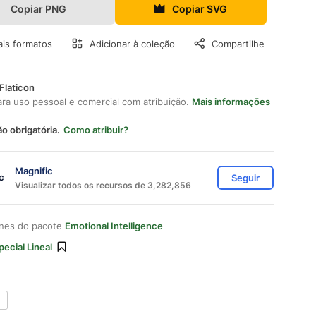
Copiar PNG
Copiar SVG
is formatos
Adicionar à coleção
Compartilhe
Flaticon
ara uso pessoal e comercial com atribuição.
Mais informações
ão obrigatória.
Como atribuir?
Magnific
Seguir
Visualizar todos os recursos de 3,282,856
ones do pacote
Emotional Intelligence
pecial Lineal