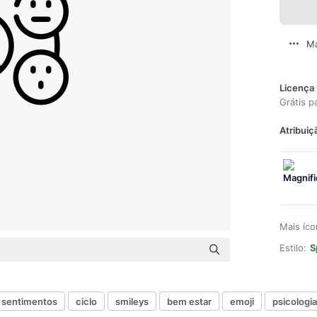
Ma
Licença 
Grátis p
Atribuiç
Mais íc
Estilo:
S
sentimentos
ciclo
smileys
bem estar
emoji
psicologia